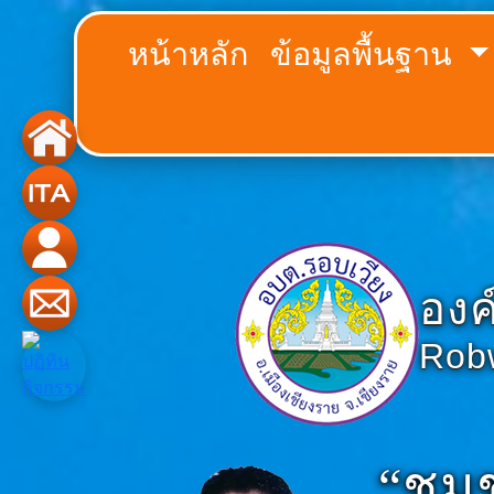
หน้าหลัก
ข้อมูลพื้นฐาน
องค
Robw
“ชุม