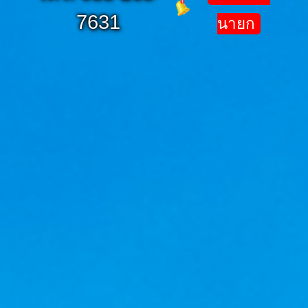
7631
นายก