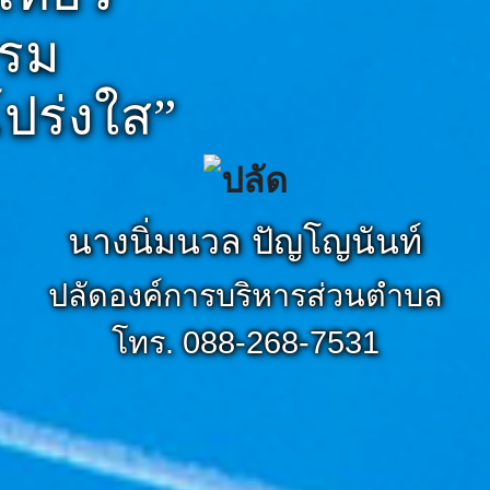
รรม
ปร่งใส”
นางนิ่มนวล ปัญโญนันท์
ปลัดองค์การบริหารส่วนตำบล
โทร. 088-268-7531