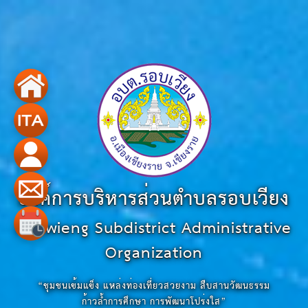
องค์การบริหารส่วนตำบลรอบเวียง
Robwieng Subdistrict Administrative
Organization
“ชุมชนเข้มแข็ง แหล่งท่องเที่ยวสวยงาม สืบสานวัฒนธรรม
ก้าวล้ำการศึกษา การพัฒนาโปร่งใส”