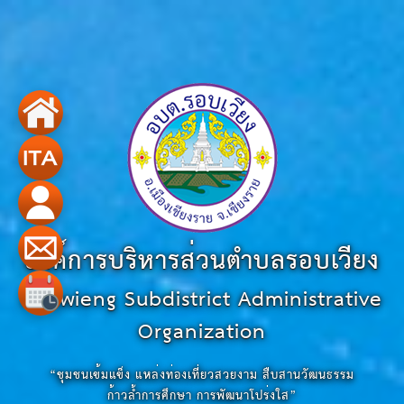
องค์การบริหารส่วนตำบลรอบเวียง
Robwieng Subdistrict Administrative
Organization
“ชุมชนเข้มแข็ง แหล่งท่องเที่ยวสวยงาม สืบสานวัฒนธรรม
ก้าวล้ำการศึกษา การพัฒนาโปร่งใส”