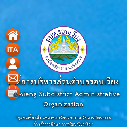
องค์การบริหารส่วนตำบลรอบเวียง
Robwieng Subdistrict Administrative
Organization
“ชุมชนเข้มแข็ง แหล่งท่องเที่ยวสวยงาม สืบสานวัฒนธรรม
ก้าวล้ำการศึกษา การพัฒนาโปร่งใส”