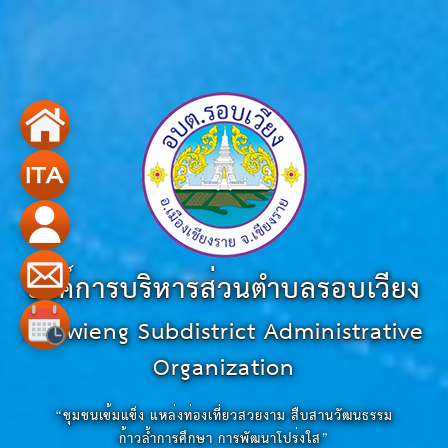
องค์การบริหารส่วนตำบลรอบเวียง
Robwieng Subdistrict Administrative
Organization
“ชุมชนเข้มแข็ง แหล่งท่องเที่ยวสวยงาม สืบสานวัฒนธรรม
ก้าวล้ำการศึกษา การพัฒนาโปร่งใส”